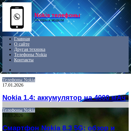
Menu
Nokia телефоны
Обзоры и модели
Главная
О сайте
Другая техника
Телефоны Nokia
Контакты
Search
for
Телефоны Nokia
17.01.2026
Nokia 1.4: аккумулятор на 4000 мАч
Телефоны Nokia
11.03.2026
Смартфон Nokia 8.3 5G: обзор и