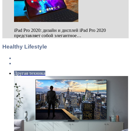
iPad Pro 2020: дизайн и дисплей iPad Pro 2020
представляет собой элегантное…
Healthy Lifestyle
Previous
page
Next
page
Другая техника