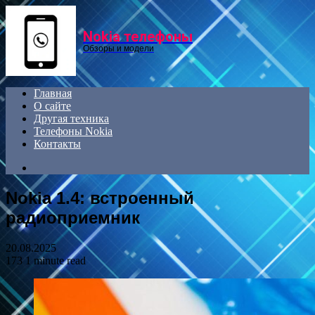
Menu
Nokia телефоны
Обзоры и модели
Главная
О сайте
Другая техника
Телефоны Nokia
Контакты
Search
for
Nokia 1.4: встроенный
радиоприемник
20.08.2025
173
1 minute read