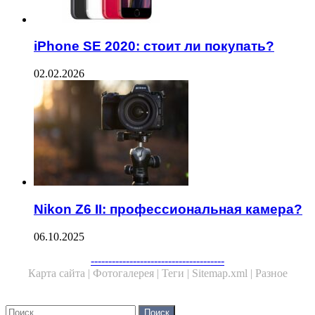
iPhone SE 2020: стоит ли покупать?
02.02.2026
Nikon Z6 II: профессиональная камера?
06.10.2025
Facebook
Twitter
WhatsApp
Telegram
--------------------------------------
Карта сайта |
Фотогалерея |
Теги |
Sitemap.xml |
Разное
Close
Найти: