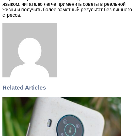
языком, читателю легче применить советы в реальной
жизни и получить более заметный результат без лишнего
стресса.
Facebook
Twitter
LinkedIn
Tumblr
Pinterest
Reddit
VKontakte
Odnoklassniki
Skype
WhatsApp
Telegram
Viber
Share
Print
via
Email
Related Articles