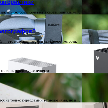
актеристики
 дизайн, который сочетает в себе минимализм…
фотографов?
5 — это новейшая зеркальная камера, которая…
ая консоль нового поколения от…
тся не только передовыми технологиями, но и…