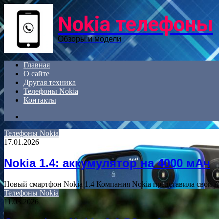
Menu
Nokia телефоны
Обзоры и модели
Главная
О сайте
Другая техника
Телефоны Nokia
Контакты
Search
for
Телефоны Nokia
17.01.2026
Nokia 1.4: аккумулятор на 4000 мАч
Новый смартфон Nokia 1.4 Компания Nokia представила свой 
Телефоны Nokia
11.03.2026