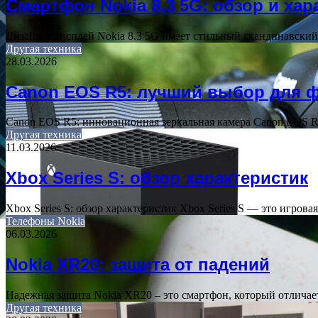
Смартфон Nokia 8.3 5G: обзор и хар
Дизайн и дисплей Nokia 8.3 5G имеет стильный скандинавский
Другая техника
28.03.2026
Canon EOS R5: лучший выбор для 
Canon EOS R5: инновационная зеркальная камера Canon EOS R
Другая техника
11.03.2026
Xbox Series S: обзор характеристик
Xbox Series S: обзор характеристик Xbox Series S — это игров
Телефоны Nokia
06.03.2026
Nokia XR20: защита от падений
Надежная защита Nokia XR20 – это смартфон, который отличае
Другая техника